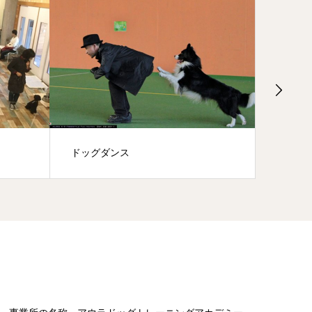
ドッグダンス
幼稚園