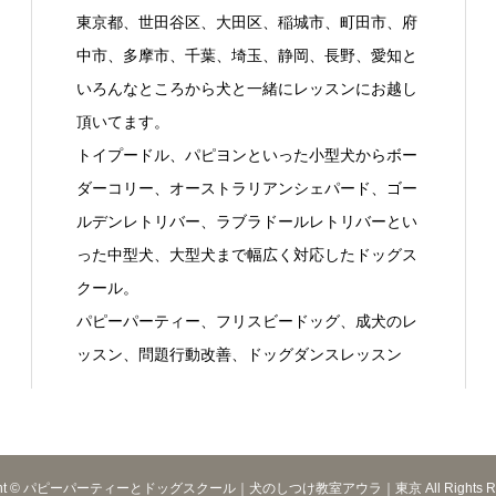
東京都、世田谷区、大田区、稲城市、町田市、府
中市、多摩市、千葉、埼玉、静岡、長野、愛知と
いろんなところから犬と一緒にレッスンにお越し
頂いてます。
トイプードル、パピヨンといった小型犬からボー
ダーコリー、オーストラリアンシェパード、ゴー
ルデンレトリバー、ラブラドールレトリバーとい
った中型犬、大型犬まで幅広く対応したドッグス
クール。
パピーパーティー、フリスビードッグ、成犬のレ
ッスン、問題行動改善、ドッグダンスレッスン
ight © パピーパーティーとドッグスクール｜犬のしつけ教室アウラ｜東京 All Rights Res