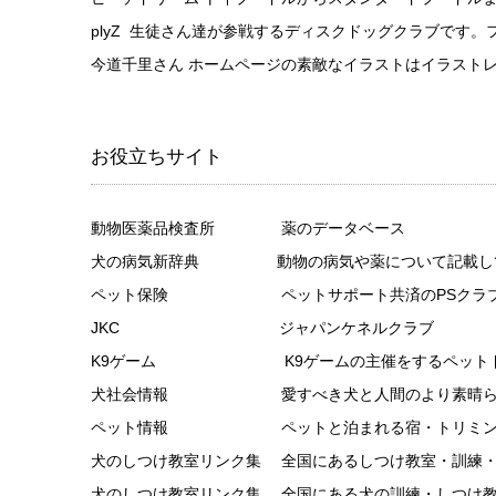
plyZ
生徒さん達が参戦するディスクドッグクラブです。
今道千里さん
ホームページの素敵なイラストはイラストレーターの今道
お役立ちサイト
動物医薬品検査所
薬のデータベース
犬の病気新辞典
動物の病気や薬について記載し
ペット保険
ペットサポート共済のPSクラ
JKC
ジャパンケネルクラブ
K9ゲーム
K9ゲームの主催をするペットドッグ
犬社会情報
愛すべき犬と人間のより素晴らしい共存
ペット情報
ペットと泊まれる宿・トリミングサロン
犬のしつけ教室リンク集
全国にあるしつけ教室・訓練・ド
犬のしつけ教室リンク集
全国にある犬の訓練・しつけ教