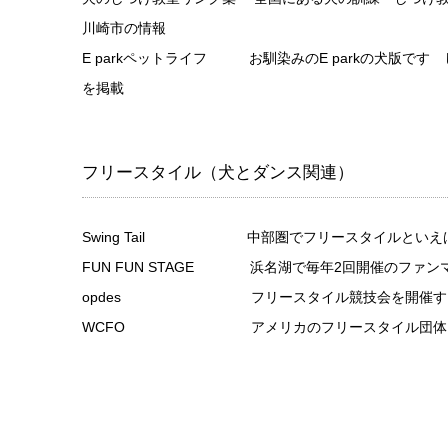
川崎市の情報
E parkペットライフ
お馴染みのE parkの犬版です 
を掲載
フリースタイル（犬とダンス関連）
Swing Tail
中部圏でフリースタイルといえば、Swin
FUN FUN STAGE
浜名湖で毎年2回開催のファンマッ
opdes
フリースタイル競技会を開催する
WCFO
アメリカのフリースタイル団体 The World Can