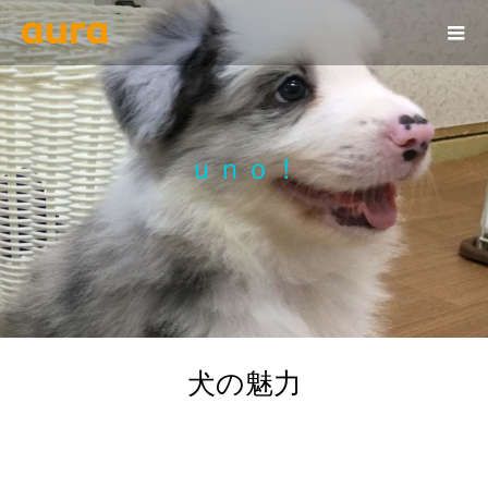
ｕｎｏ！
犬の魅力