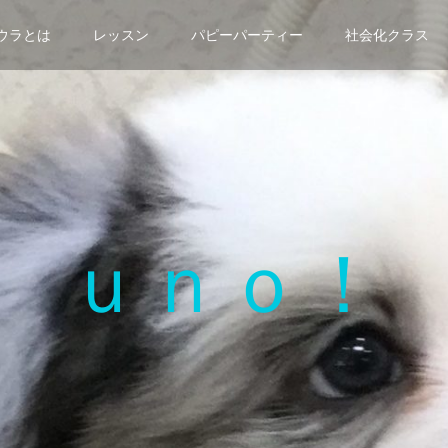
ウラとは
レッスン
パピーパーティー
社会化クラス
ｕｎｏ！