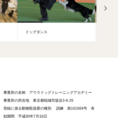
幼稚園/ルーデンスクラス
基礎レ
事業所の名称 アウラドッグトレーニングアカデミー
事業所の所在地 東京都稲城市坂浜3-6-25
登録に係る動物取扱業の種別 訓練 第101569号 有
効期間 平成30年7月16日