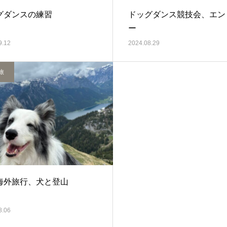
グダンスの練習
ドッグダンス競技会、エン
ー
9.12
2024.08.29
旅
海外旅行、犬と登山
8.06