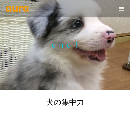
ｕｎｏ！
犬の集中力