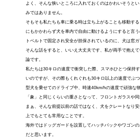
よく、そんな狭いところに入れておくのはかわいそうとい
みではありません。
そもそも私たちも車に乗る時は立ち上がることも移動する
にもかかわらず犬を車内で自由に動けるようにすると言う
トベルトで固定され安全が担保されているのに、犬は窓ガ
そんな話をすると、いいえ大丈夫です、私が両手で抱えて
論です。
私たちは30キロの速度で衝突した際、スマホひとつ保持
いのですが、その際もくれぐれも30キロ以上の速度でぶつ
型犬を乗せてのドライブ中、時速40km/hの速度で頑強
「象」と同じくらいの重さとなって、フロントガラスや同
まぁ、そんな前提以前の話ではなく、犬をクレートなり安
上でもとても常用なことです。
海外ではドッグガードを設置してハッチバックやワゴンの
だと思います。