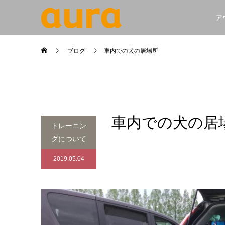
ア
ブログ
車内での犬の居場所
車内での犬の居
トレーニン
グについて
2019.05.04