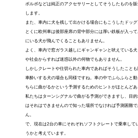
ボルボなどは純正のアクセサリーとしてそうしたものを販
します。
また、車内に犬を残して出かける場合にもこうしたドッグ
とくに欧州車は後部座席の背中部分には厚い鉄板が入って
にいる犬が飛んでくることもありません。
よく、車内で窓ガラス越しにギャンギャンと吠えている犬
や社会からすれば迷惑以外の何物でもありません。
しかしクレートや仕切られた車内であればそうしたことも
車酔いする犬の場合も同様ですね。車の中でふらふらと動
ちらに曲がるかという予測するためのヒントがほとんどあ
私たちはターンシグナルで曲がる予測ができますし、目的
はそれはできませんので知った場所でなければ予測困難で
ん。
で、現在は2台の車にそれぞれソフトクレートで乗車して
うかと考えています。