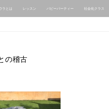
ウラとは
レッスン
パピーパーティー
社会化クラス
との稽古