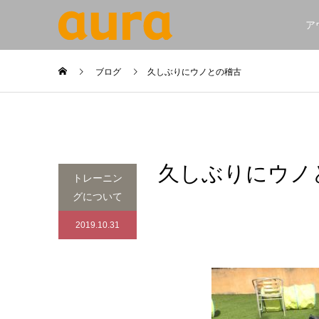
ア
ブログ
久しぶりにウノとの稽古
久しぶりにウノ
トレーニン
グについて
2019.10.31