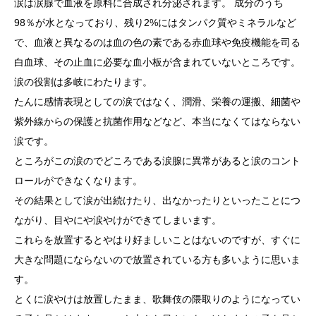
涙は涙腺で血液を原料に合成され分泌されます。 成分のうち
98％が水となっており、残り2%にはタンパク質やミネラルなど
で、血液と異なるのは血の色の素である赤血球や免疫機能を司る
白血球、その止血に必要な血小板が含まれていないところです。
涙の役割は多岐にわたります。
たんに感情表現としての涙ではなく、潤滑、栄養の運搬、細菌や
紫外線からの保護と抗菌作用などなど、本当になくてはならない
涙です。
ところがこの涙のでどころである涙腺に異常があると涙のコント
ロールができなくなります。
その結果として涙が出続けたり、出なかったりといったことにつ
ながり、目やにや涙やけができてしまいます。
これらを放置するとやはり好ましいことはないのですが、すぐに
大きな問題にならないので放置されている方も多いように思いま
す。
とくに涙やけは放置したまま、歌舞伎の隈取りのようになってい