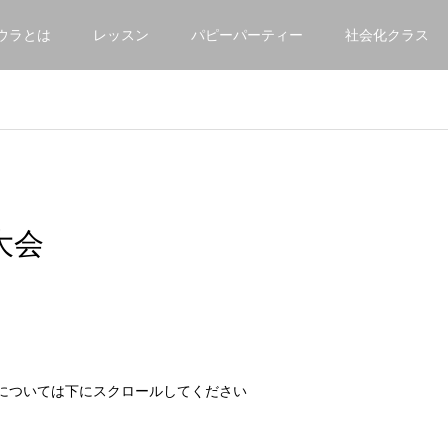
ウラとは
レッスン
パピーパーティー
社会化クラス
7大会
ンについては下にスクロールしてください