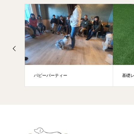
ー
基礎レッスン