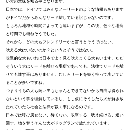
い犬の意味を知る事になります。
日本では、ドイツではみんなノーリードのような情報もあります
がドイツだからみんなリード離している訳じゃないのです。
もちろん地域や時間によっても違いますが、この後、色々な場所
と時間でも概ねそうでした。
それから、どの犬もフレンドリーかと言うとそうではない。
吠える犬はいないのか？というとそうではない。
攻撃的な犬もいれば日本でよく見る吠えまくる犬もいます。ただ
そういう犬はリードを離せる場所であっても、法律でリードを離
せても離す事はありません。むしろリードを短く持って歩いてい
ることが多いですね。
つまりうちの犬も飼い主もちゃんとできてないから自由は得られ
ないという事を理解しているし、もし仮にそうしたら犬が解き放
たれていたら社会と法律が裁く事になるのです。
日本では呼び戻せない、待てない、攻撃する、吠え続ける、追い
回す、物を奪うそんな犬がドッグランで放たれています。