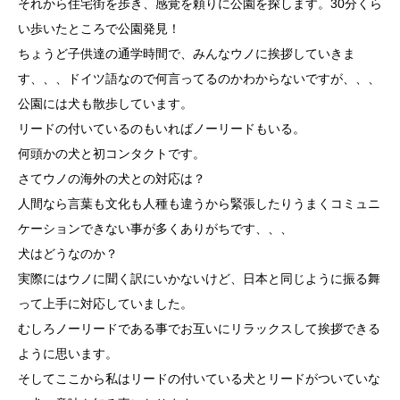
それから住宅街を歩き、感覚を頼りに公園を探します。30分くら
い歩いたところで公園発見！
ちょうど子供達の通学時間で、みんなウノに挨拶していきま
す、、、ドイツ語なので何言ってるのかわからないですが、、、
公園には犬も散歩しています。
リードの付いているのもいればノーリードもいる。
何頭かの犬と初コンタクトです。
さてウノの海外の犬との対応は？
人間なら言葉も文化も人種も違うから緊張したりうまくコミュニ
ケーションできない事が多くありがちです、、、
犬はどうなのか？
実際にはウノに聞く訳にいかないけど、日本と同じように振る舞
って上手に対応していました。
むしろノーリードである事でお互いにリラックスして挨拶できる
ように思います。
そしてここから私はリードの付いている犬とリードがついていな