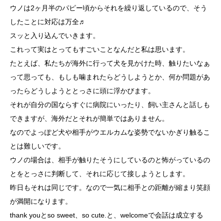
ウノは2ヶ月半のパピー頃からそれを繰り返しているので、そう
したことに対応は万全♬
スッと入り込んでいきます。
これって実はとってもすごいことなんだと私は思います。
たとえば、私たちが海外に行って犬を見かけた時、触りたいなぁ
って思っても、もしも噛まれたらどうしようとか、何か問題があ
ったらどうしようととっさに頭に浮かびます。
それが自分の国ならすぐに病院にいったり、飼い主さんと話しも
できますが、海外だとそれが簡単ではありません。
なのでよっぽど犬や相手がウエルカムな姿勢でないかぎり触るこ
とは難しいです。
ウノの場合は、相手が触りたそうにしているのと怖がっているの
とをとっさに判断して、それに応じて接しようとします。
昨日もそれは同じです。なので一気に相手との距離が縮まり笑顔
が満開になります。
thank youとso sweet、so cute.と、welcomeで会話は成立する