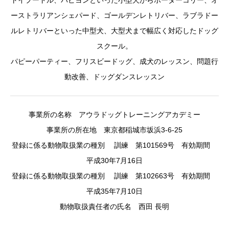
トイプードル、パピヨンといった小型犬からボーダーコリー、オ
ーストラリアンシェパード、ゴールデンレトリバー、ラブラドー
ルレトリバーといった中型犬、大型犬まで幅広く対応したドッグ
スクール。
パピーパーティー、フリスビードッグ、成犬のレッスン、問題行
動改善、ドッグダンスレッスン
事業所の名称 アウラドッグトレーニングアカデミー
事業所の所在地 東京都稲城市坂浜3-6-25
登録に係る動物取扱業の種別 訓練 第101569号 有効期間
平成30年7月16日
登録に係る動物取扱業の種別 訓練 第102663号 有効期間
平成35年7月10日
動物取扱責任者の氏名 西田 長明