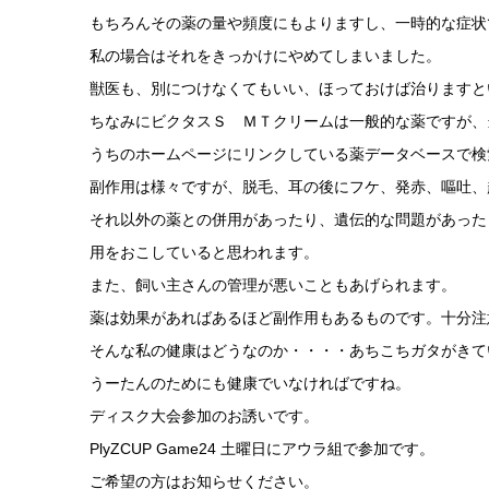
もちろんその薬の量や頻度にもよりますし、一時的な症状
私の場合はそれをきっかけにやめてしまいました。
獣医も、別につけなくてもいい、ほっておけば治りますと
ちなみにビクタスＳ ＭＴクリームは一般的な薬ですが、
うちのホームページにリンクしている薬データベースで検
副作用は様々ですが、脱毛、耳の後にフケ、発赤、嘔吐、
それ以外の薬との併用があったり、遺伝的な問題があった
用をおこしていると思われます。
また、飼い主さんの管理が悪いこともあげられます。
薬は効果があればあるほど副作用もあるものです。十分注
そんな私の健康はどうなのか・・・・あちこちガタがきて
うーたんのためにも健康でいなければですね。
ディスク大会参加のお誘いです。
PlyZCUP Game24 土曜日にアウラ組で参加です。
ご希望の方はお知らせください。