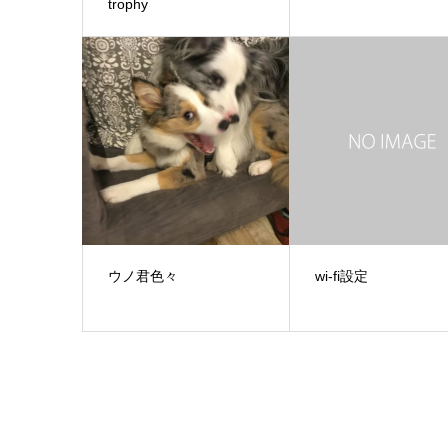
trophy
ウノ君色々
wi-fi設定