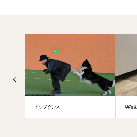
ンス
幼稚園/ルーデンスクラス