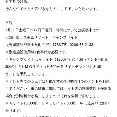
分で見つける。
そんな中で犬との気づきをものにしてほしいと思います。
日程
7月11日土曜日〜12日日曜日 時間については調整中です
○場所:
富士見高原リゾート
キャンプサイト
長野県諏訪郡富士見町立沢1-1733 TEL:0266-66-2133
※別途施設使用料+食事代が必要です。
※キャンプサイトはＡサイト（1200㎡）に４組（テント4張 ＆
車4台）とL.M.Oサイト（約600㎡各サイトテント1張 ＆ 車1
台））を予約しています。
※テント内でのシェアは可能ですので仲間で1つのテントを利用
してください。車の駐車に関してはサイト内の制限数以上が出る
場合は別途料金が発生しますのでそれを全員で割ります。
※Ａサイト13,000円 L.M.Oサイト7,000円 申し込み順に割り
振ります。