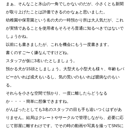
まぁ、そんなこと氷山の一角でしかないのだが、小さくとも新聞
が取り上げたことは評価できるのかなぁと思いました。
幼稚園や保育園という名の犬の一時預かり所は大人気だが、これ
が実情であることを使用者もそろそろ普通に知るべきではないで
しょうかね。
以前にも書きましたが、これを機会にもう一度書きます。
書くのすご〜く嫌なんですけどね。
スタッフが仮に3名いたとしましょう。
預かる犬が15頭としましょう。大型犬も小型犬も様々、年齢もパ
ピーがいれば成犬もいるし、気の荒いのもいれば臆病なのもい
る。
それらを小さな空間で預かり、一度に離したらどうなる
か・・・・簡単に想像できますね。
がんばったとしても3名のスタッフの目も手も追いつくはずがあ
りません。結局はクレートやサークルで管理しながら、必要に応
じて部屋に離すわけです。でその時の動画や写真を撮ってSNSに