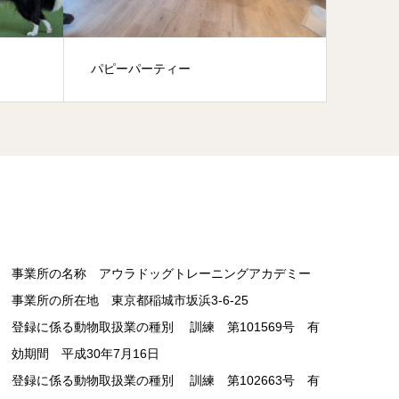
パピーパーティー
幼稚園
事業所の名称 アウラドッグトレーニングアカデミー
事業所の所在地 東京都稲城市坂浜3-6-25
登録に係る動物取扱業の種別 訓練 第101569号 有
効期間 平成30年7月16日
登録に係る動物取扱業の種別 訓練 第102663号 有