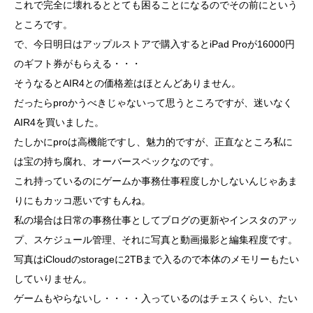
これで完全に壊れるととても困ることになるのでその前にという
ところです。
で、今日明日はアップルストアで購入するとiPad Proが16000円
のギフト券がもらえる・・・
そうなるとAIR4との価格差はほとんどありません。
だったらproかうべきじゃないって思うところですが、迷いなく
AIR4を買いました。
たしかにproは高機能ですし、魅力的ですが、正直なところ私に
は宝の持ち腐れ、オーバースペックなのです。
これ持っているのにゲームか事務仕事程度しかしないんじゃあま
りにもカッコ悪いですもんね。
私の場合は日常の事務仕事としてブログの更新やインスタのアッ
プ、スケジュール管理、それに写真と動画撮影と編集程度です。
写真はiCloudのstorageに2TBまで入るので本体のメモリーもたい
していりません。
ゲームもやらないし・・・・入っているのはチェスくらい、たい