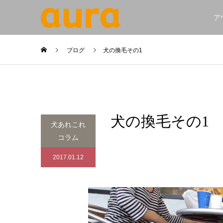
ア
ブログ
犬の換毛その1
犬の換毛その1
犬あれこれ
コラム
2017.01.12