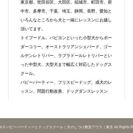
東京都、世田谷区、大田区、稲城市、町田市、府
中市、多摩市、千葉、埼玉、静岡、長野、愛知と
いろんなところから犬と一緒にレッスンにお越し
頂いてます。
トイプードル、パピヨンといった小型犬からボー
ダーコリー、オーストラリアンシェパード、ゴー
ルデンレトリバー、ラブラドールレトリバーとい
った中型犬、大型犬まで幅広く対応したドッグス
クール。
パピーパーティー、フリスビードッグ、成犬のレ
ッスン、問題行動改善、ドッグダンスレッスン
ight © パピーパーティーとドッグスクール｜犬のしつけ教室アウラ｜東京 All Rights Res