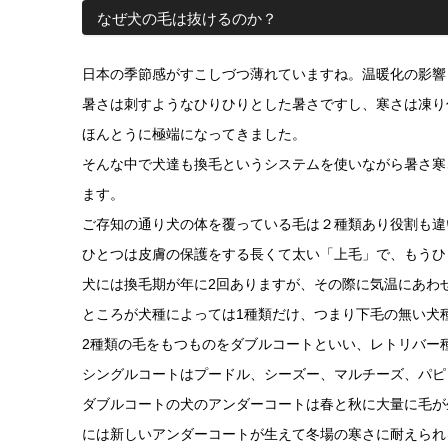
なぜ犬の毛は抜けるのか？
日本の季節感がすこしづつ薄れていますね。温暖化の影響
暑さは刺すようなひりひりとした暑さですし、寒さは凍り
ほんとうに極端になってきました。
そんな中で犬達も換毛というシステムを使いながら暑さ寒
ます。
ご存知の通り犬の体を覆っている毛は２種類あり役割も違
ひとつは皮膚の保護をする長くて太い「上毛」で、もうひ
犬には換毛期が年に2回ありますが、その際に気温にあわ
ところが犬種によっては1種類だけ、つまり下毛の無い犬
2種類の毛をもつものをダブルコートといい、レトリバー
シングルコートはプードル、シーズー、マルチーズ、パピ
ダブルコートの犬のアンダーコートは春と秋に大量に毛が
には新しいアンダーコートが生えて冬場の寒さに耐えられ