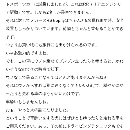
トスポーツカーに試乗しましたが、これはRR（リアエンジンリ
ア駆動）です。しかも2名しか乗車できません。
それに対してメガーヌRS trophyはちゃんと5名乗れます時、安全
装置もしっかりついています。荷物もちゃんと乗せることができ
ます。
つまりお買い物にも旅行にも出かけられるのです。
いゃあ魅力的ですよね。
でも、この車にウノを乗せてブンブン走ったらと考えると、かわ
いそうなのでその時点で却下・・・・
ウノなしで乗ることなんてほとんどありませんからねぇ
それにウノからすれば別に速くなくてもいいわけで、穏やかにや
ったりと走れる車のほうがいいわけです。
車酔いもしませんしね。
おぉ、やっと犬の話になりました。
ということで車酔いをする犬にはぜひともゆったりと走れる車を
ご用意ください。あっ、その前にドライビングテクニックもです