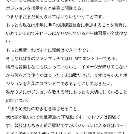
ポジションを指示すると確実に間違える。
つまりまだまだ覚えきれてはいないということです。
もっとも現在は来年にJKCの訓練競技会に参加することを視野に
いれているので左ヒールばかりやっているから練習量が全然少な
い。
もっと練習すればすぐに理解はできそうです。
そうなれば春のファンマッチではHTMでエントリーできる。
構成も音楽もなにも決まっていないし、イメージが降りてこない
から何をどう使うかはまったく未知数だけど、まずはちゃんとポ
ジションを言葉のコマンドでできるようにしておきたい。
私がウノにポジションを教える時にもっとも大切にしていること
のひとつが、
「後ろ足先行の動きを意識させること」
犬は頭が重いので前足荷重のFF駆動です。でもウノは四駆で
す。普段はもちろん前足駆動ですがポジションに入る時はパート
タイムで4つの足を使って入ります。とくに後ろ足が先行して入