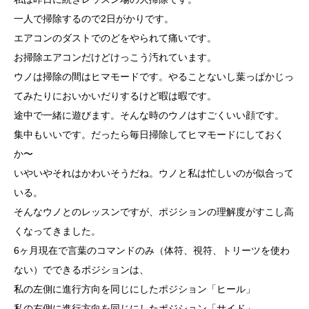
一人で掃除するので2日がかりです。
エアコンのダストでのどをやられて痛いです。
お掃除エアコンだけどけっこう汚れています。
ウノは掃除の間はヒマモードです。やることないし葉っぱかじっ
てみたりにおいかいだりするけど暇は暇です。
途中で一緒に遊びます。そんな時のウノはすごくいい顔です。
集中もいいです。だったら毎日掃除してヒマモードにしておく
か〜
いやいやそれはかわいそうだね。ウノと私は忙しいのが似合って
いる。
そんなウノとのレッスンですが、ポジションの理解度がすこし高
くなってきました。
6ヶ月現在で言葉のコマンドのみ（体符、視符、トリーツを使わ
ない）でできるポジションは、
私の左側に進行方向を同じにしたポジション「ヒール」
私の右側に進行方向を同じにしたポジション「サイド」