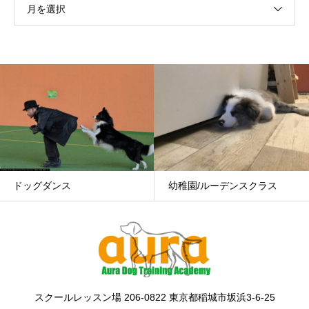
月を選択
ンス
幼稚園/ルーデンスクラス
グループ
スクールレッスン場 206-0822 東京都稲城市坂浜3-6-25